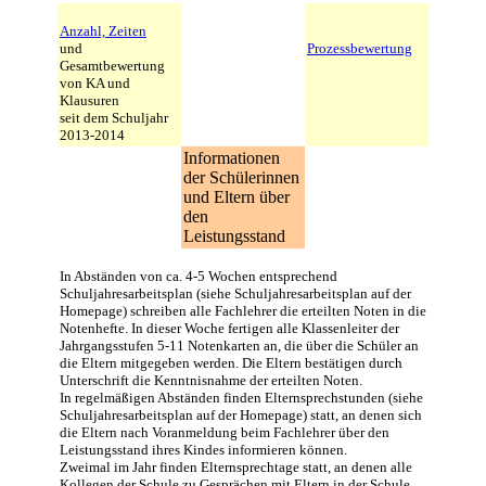
Anzahl, Zeiten
und
Prozessbewertung
Gesamtbewertung
von KA und
Klausuren
seit dem Schuljahr
2013-2014
Informationen
der Schülerinnen
und Eltern über
den
Leistungsstand
In Abständen von ca. 4-5 Wochen entsprechend
Schuljahresarbeitsplan (siehe Schuljahresarbeitsplan auf der
Homepage) schreiben alle Fachlehrer die erteilten Noten in die
Notenhefte. In dieser Woche fertigen alle Klassenleiter der
Jahrgangsstufen 5-11 Notenkarten an, die über die Schüler an
die Eltern mitgegeben werden. Die Eltern bestätigen durch
Unterschrift die Kenntnisnahme der erteilten Noten.
In regelmäßigen Abständen finden Elternsprechstunden (siehe
Schuljahresarbeitsplan auf der Homepage) statt, an denen sich
die Eltern nach Voranmeldung beim Fachlehrer über den
Leistungsstand ihres Kindes informieren können.
Zweimal im Jahr finden Elternsprechtage statt, an denen alle
Kollegen der Schule zu Gesprächen mit Eltern in der Schule