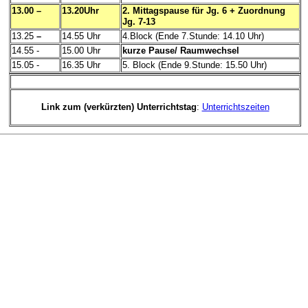
13.00 –
13.20Uhr
2. Mittagspause für Jg. 6 + Zuordnung
Jg. 7-13
13.25
–
14.55 Uhr
4.Block (Ende 7.Stunde: 14.10 Uhr)
14.55 -
15.00 Uhr
kurze Pause/ Raumwechsel
15.05 -
16.35 Uhr
5. Block (Ende 9.Stunde: 15.50 Uhr)
Link zum (verkürzten) Unterrichtstag
:
Unterrichtszeiten