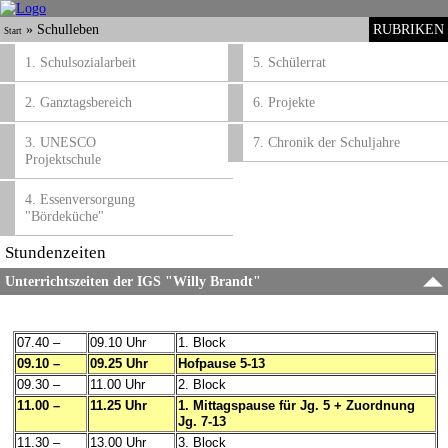
»
Schulleben
RUBRIKEN
Start
1. Schulsozialarbeit
5. Schülerrat
2. Ganztagsbereich
6. Projekte
3. UNESCO
7. Chronik der Schuljahre
Projektschule
4. Essenversorgung
"Bördeküche"
Stundenzeiten
Unterrichtszeiten der IGS "Willy Brandt"
07.40 –
09.10 Uhr
1. Block
09.10 –
09.25 Uhr
Hofpause 5-13
09.30 –
11.00 Uhr
2. Block
11.00 –
11.25 Uhr
1. Mittagspause für Jg. 5 + Zuordnung
Jg. 7-13
11.30 –
13.00 Uhr
3. Block